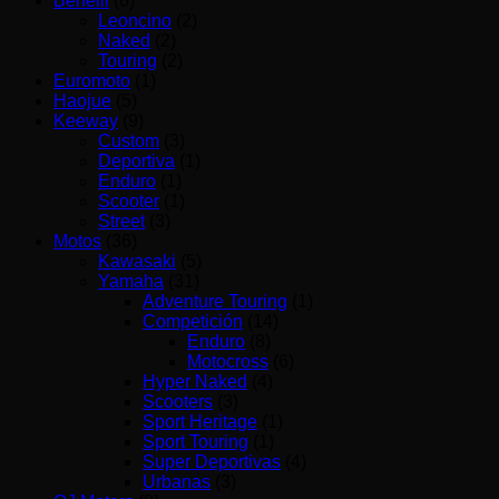
Benelli
(6)
Leoncino
(2)
Naked
(2)
Touring
(2)
Euromoto
(1)
Haojue
(5)
Keeway
(9)
Custom
(3)
Deportiva
(1)
Enduro
(1)
Scooter
(1)
Street
(3)
Motos
(36)
Kawasaki
(5)
Yamaha
(31)
Adventure Touring
(1)
Competición
(14)
Enduro
(8)
Motocross
(6)
Hyper Naked
(4)
Scooters
(3)
Sport Heritage
(1)
Sport Touring
(1)
Super Deportivas
(4)
Urbanas
(3)