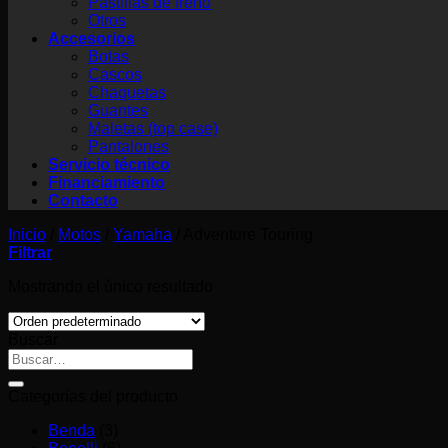
Pastillas de freno
Otros
Accesorios
Botas
Cascos
Chaquetas
Guantes
Maletas (top case)
Pantalones
Servicio técnico
Financiamiento
Contacto
Inicio
/
Motos
/
Yamaha
/
Adventure Touring
Filtrar
Mostrando el único resultado
Buscar
Buscar
por:
Categorías del producto
Benda
(3)