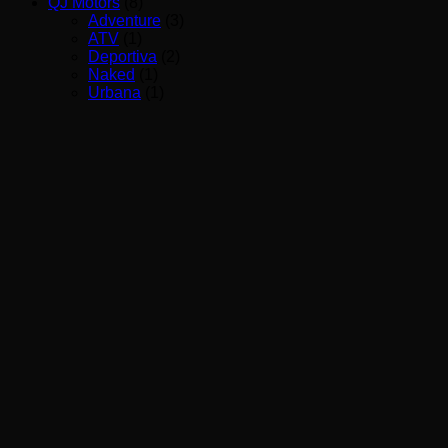
QJ Motors
(8)
Adventure
(3)
ATV
(1)
Deportiva
(2)
Naked
(1)
Urbana
(1)