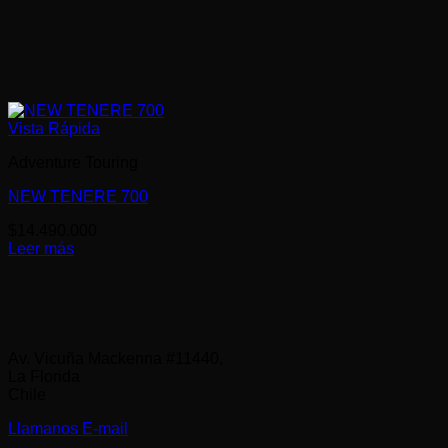
Vista Rápida
Adventure Touring
NEW TENERE 700
$
14.490.000
Leer más
Av. Vicuña Mackenna #11440,
La Florida
Chile
Llamanos
E-mail