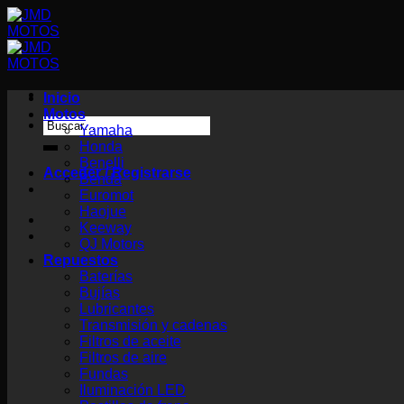
Saltar
al
contenido
Inicio
Motos
Buscar
Yamaha
por:
Honda
Benelli
Acceder / Registrarse
Benda
Euromot
Haojue
Keeway
QJ Motors
Repuestos
Baterías
Bujías
Lubricantes
Transmisión y cadenas
Filtros de aceite
Filtros de aire
Fundas
Iluminación LED