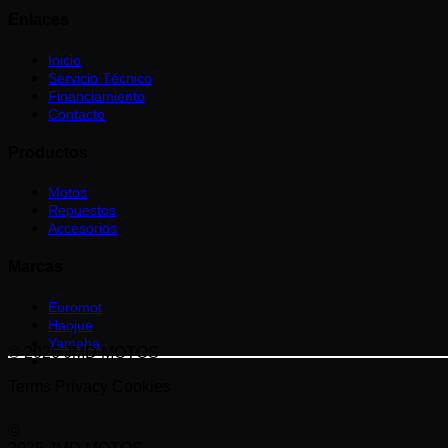
Enlaces
Inicio
Servicio Técnico
Financiamiento
Contacto
Productos
Motos
Repuestos
Accesorios
Marcas
Euromot
Haojue
Yamaha
© 2026 JMD MOTOS
.
Terms
Privacy
Cookies
©