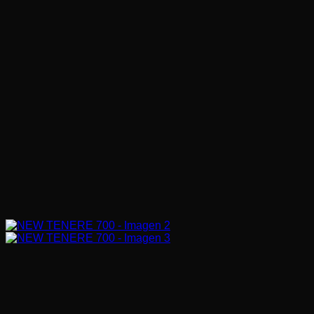
$
14.490.000
Atributos destacados
Nueva Pantalla TFT en color de cinco pulgadas
Nuevos modos ABS
Nueva conectividad para teléfonos inteligentes / Yamah
Carenado superior y versatil
689 c.c. |
205 Kg.
Categorías:
Adventure Touring
,
Motos
,
Yamaha
Buscar
Buscar
por:
Categorías del producto
Benda
(3)
Benelli
(6)
Leoncino
(2)
Naked
(2)
Touring
(2)