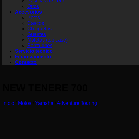
Pastillas de freno
Otros
Accesorios
Botas
Cascos
Chaquetas
Guantes
Maletas (top case)
Pantalones
Servicio técnico
Financiamiento
Contacto
NEW TENERE 700
Inicio
/
Motos
/
Yamaha
/
Adventure Touring