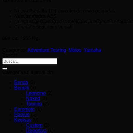
Naked
(1)
Urbana
(1)
GALERIA
Acción
Detalles
Estudio