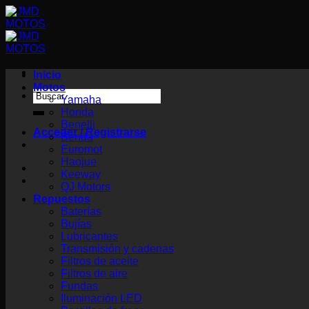
Saltar
al
contenido
Inicio
Motos
Buscar
Yamaha
por:
Honda
Benelli
Acceder / Registrarse
Benda
Euromot
Haojue
Keeway
QJ Motors
Repuestos
Baterías
Bujías
Lubricantes
Transmisión y cadenas
Filtros de aceite
Filtros de aire
Fundas
Iluminación LED