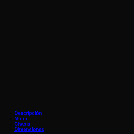
Tipo de embrague
Multidisco en baño de aceite
Sistema de lubricación
Cárter húmedo
Sistema de
Inyección electrónica
alimentación
Sistema de encendido
TCI
Sistema de arranque
Eléctrico
Sistema de transmisión
6 velocidades, engranaje constant
Bastidor
Chasis tubular
Ángulo del eje delantero
27.0º