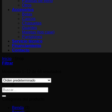
Pastillas de freno
Otros
Accesorios
Botas
Cascos
Chaquetas
Guantes
Maletas (top case)
Pantalones
Servicio técnico
Financiamiento
Contacto
Inicio
/
Shop
Filtrar
Mostrando 1–12 de 68 resultados
Buscar
Buscar
por:
Categorías del producto
Benda
(3)