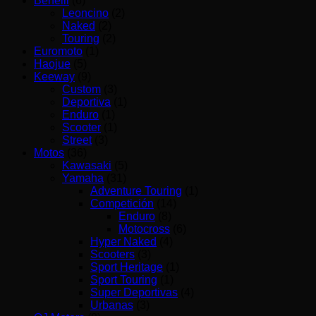
Benelli
(6)
Leoncino
(2)
Naked
(2)
Touring
(2)
Euromoto
(1)
Haojue
(5)
Keeway
(9)
Custom
(3)
Deportiva
(1)
Enduro
(1)
Scooter
(1)
Street
(3)
Motos
(36)
Kawasaki
(5)
Yamaha
(31)
Adventure Touring
(1)
Competición
(14)
Enduro
(8)
Motocross
(6)
Hyper Naked
(4)
Scooters
(3)
Sport Heritage
(1)
Sport Touring
(1)
Super Deportivas
(4)
Urbanas
(3)