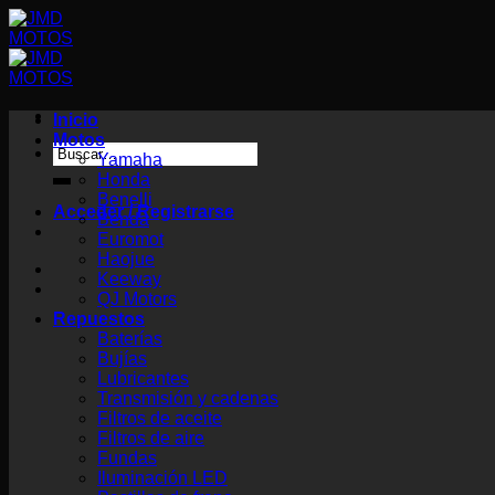
Saltar
al
contenido
Inicio
Motos
Buscar
Yamaha
por:
Honda
Benelli
Acceder / Registrarse
Benda
Euromot
Haojue
Keeway
QJ Motors
Repuestos
Baterías
Bujías
Lubricantes
Transmisión y cadenas
Filtros de aceite
Filtros de aire
Fundas
Iluminación LED