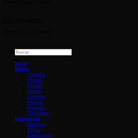
Terms
Privacy
Cookies
©
2026 JMD MOTOS
Terms
Privacy
Cookies
Buscar
por:
Inicio
Motos
Yamaha
Honda
Benelli
Benda
Euromot
Haojue
Keeway
QJ Motors
Repuestos
Baterías
Bujías
Lubricantes