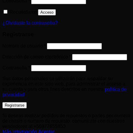
Obligatorio
Contraseña
*
Recuérdame
Acceso
¿Olvidaste la contraseña?
Registrarse
Obligatorio
Nombre de usuario
*
Obligatorio
Dirección de correo electrónico
*
Obligatorio
Contraseña
*
Sus datos personales se utilizarán para respaldar su
experiencia en este sitio web, para administrar el acceso a
su cuenta y para otros fines descritos en nuestra
política de
privacidad
.
Registrarse
Si deseas realizar pedidos de repuestos o partes por numero
de chasis o numero de repuesto. comunícate con nuestros
vendedores al +56977655853
Más información
Aceptar