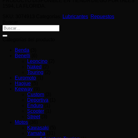
PRODUCTO DISPONIBLE EN TIENDA DIEGO PORTALES
1594, LA FLORIDA.
SKU:
3074913
Categorías:
Lubricantes
,
Repuestos
Buscar
Buscar
por:
Categorías del producto
Benda
(3)
Benelli
(6)
Leoncino
(2)
Naked
(2)
Touring
(2)
Euromoto
(1)
Haojue
(5)
Keeway
(9)
Custom
(3)
Deportiva
(1)
Enduro
(1)
Scooter
(1)
Street
(3)
Motos
(36)
Kawasaki
(5)
Yamaha
(31)