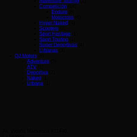
Adventure Touring
(1)
Competición
(14)
Enduro
(8)
Motocross
(6)
Hyper Naked
(4)
Scooters
(3)
Sport Heritage
(1)
Sport Touring
(1)
Super Deportivas
(4)
Urbanas
(3)
QJ Motors
(8)
Adventure
(3)
ATV
(1)
Deportiva
(2)
Naked
(1)
Urbana
(1)
Av. Vicuña Mackenna #11440,
La Florida