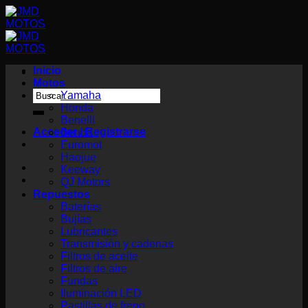
Saltar
al
contenido
Inicio
Motos
Buscar
Yamaha
por:
Honda
Benelli
Acceder / Registrarse
Benda
Euromot
Haojue
Keeway
QJ Motors
Repuestos
Baterías
Bujías
Lubricantes
Transmisión y cadenas
Filtros de aceite
Filtros de aire
Fundas
Iluminación LED
Pastillas de freno