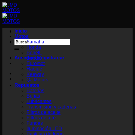
Saltar
al
contenido
Inicio
Motos
Buscar
Yamaha
por:
Honda
Benelli
Acceder / Registrarse
Benda
Euromot
Haojue
Keeway
QJ Motors
Repuestos
Baterías
Bujías
Lubricantes
Transmisión y cadenas
Filtros de aceite
Filtros de aire
Fundas
Iluminación LED
Pastillas de freno