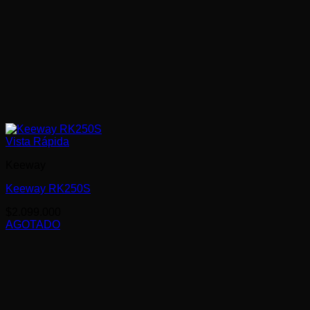
Vista Rápida
Keeway
Keeway RK250S
$
2.099.000
AGOTADO