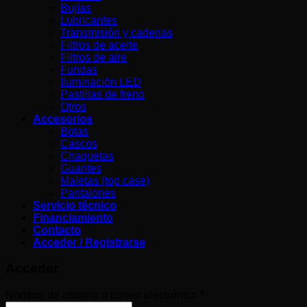
Bujías
Lubricantes
Transmisión y cadenas
Filtros de aceite
Filtros de aire
Fundas
Iluminación LED
Pastillas de freno
Otros
Accesorios
Botas
Cascos
Chaquetas
Guantes
Maletas (top case)
Pantalones
Servicio técnico
Financiamiento
Contacto
Acceder / Registrarse
Acceder
Obligatorio
Nombre de usuario o correo electrónico
*