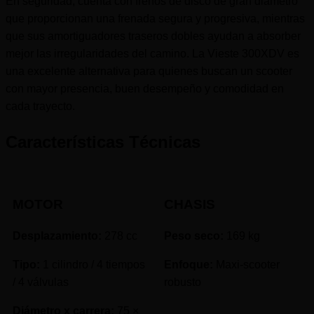
En seguridad, cuenta con frenos de disco de gran diámetro
que proporcionan una frenada segura y progresiva, mientras
que sus amortiguadores traseros dobles ayudan a absorber
mejor las irregularidades del camino. La Vieste 300XDV es
una excelente alternativa para quienes buscan un scooter
con mayor presencia, buen desempeño y comodidad en
cada trayecto.
Características Técnicas
MOTOR
CHASIS
Desplazamiento:
278 cc
Peso seco:
169 kg
Tipo:
1 cilindro / 4 tiempos
Enfoque:
Maxi-scooter
/ 4 válvulas
robusto
Diámetro x carrera:
75 ×