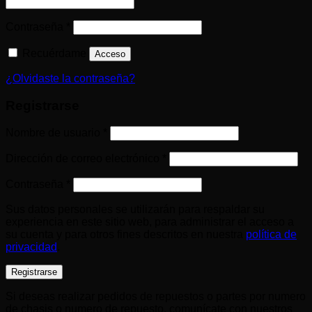
Obligatorio
Contraseña
*
Recuérdame
Acceso
¿Olvidaste la contraseña?
Registrarse
Obligatorio
Nombre de usuario
*
Obligatorio
Dirección de correo electrónico
*
Obligatorio
Contraseña
*
Sus datos personales se utilizarán para respaldar su
experiencia en este sitio web, para administrar el acceso a
su cuenta y para otros fines descritos en nuestra
política de
privacidad
.
Registrarse
Si deseas realizar pedidos de repuestos o partes por numero
de chasis o numero de repuesto. comunícate con nuestros