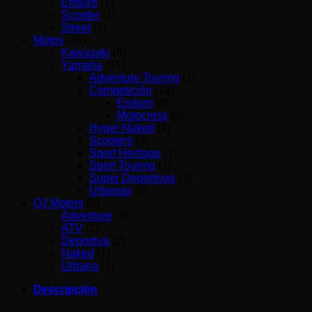
Enduro
(1)
Scooter
(1)
Street
(3)
Motos
(36)
Kawasaki
(5)
Yamaha
(31)
Adventure Touring
(1)
Competición
(14)
Enduro
(8)
Motocross
(6)
Hyper Naked
(4)
Scooters
(3)
Sport Heritage
(1)
Sport Touring
(1)
Super Deportivas
(4)
Urbanas
(3)
QJ Motors
(8)
Adventure
(3)
ATV
(1)
Deportiva
(2)
Naked
(1)
Urbana
(1)
Descripción