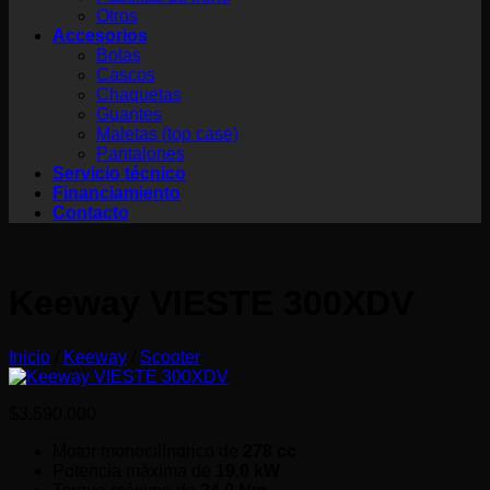
Otros
Accesorios
Botas
Cascos
Chaquetas
Guantes
Maletas (top case)
Pantalones
Servicio técnico
Financiamiento
Contacto
Keeway VIESTE 300XDV
Inicio
/
Keeway
/
Scooter
$
3.590.000
Motor monocilíndrico de
278 cc
Potencia máxima de
19,0 kW