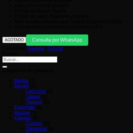
Torque máximo de
24,0 Nm
Inyección electrónica
EFI
Refrigeración por líquido
Frenos de disco delantero y trasero
Maxi-scooter robusto para ciudad y trayectos largos
Asiento doble premium y faros triples LED
Consulta por WhatsApp
AGOTADO
Categorías:
Keeway
,
Scooter
Buscar
Buscar
por:
Categorías del producto
Benda
(3)
Benelli
(6)
Leoncino
(2)
Naked
(2)
Touring
(2)
Euromoto
(1)
Haojue
(5)
Keeway
(9)
Custom
(3)
Deportiva
(1)