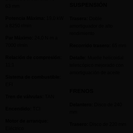
SUSPENSIÓN
63 mm
Potencia Máxima:
19,0 kW
Trasera:
Doble
a 8250 r/min
amortiguador de alto
rendimiento
Par Máximo:
24,0 N·m a
7000 r/min
Recorrido trasero:
65 mm
Relación de compresión:
Detalle:
Muelle helicoidal
11:1
telescópico mejorado con
amortiguación de aceite
Sistema de combustible:
EFI
FRENOS
Tren de válvulas:
TAN
Delantero:
Disco de 240
Encendido:
TCI
mm
Motor de arranque:
Trasero:
Disco de 220 mm
Eléctrico