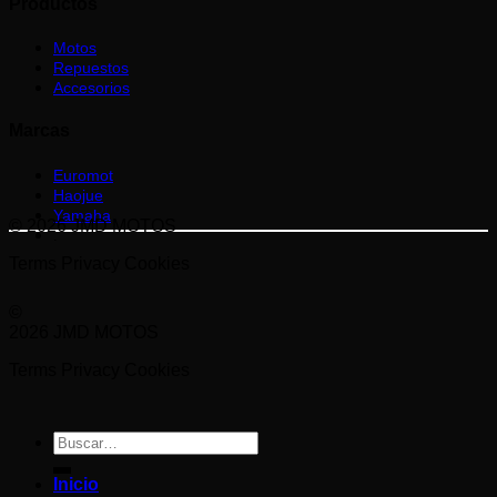
Productos
Motos
Repuestos
Accesorios
Marcas
Euromot
Haojue
Yamaha
© 2026 JMD MOTOS
.
Terms
Privacy
Cookies
©
2026 JMD MOTOS
Terms
Privacy
Cookies
Buscar
por:
Inicio