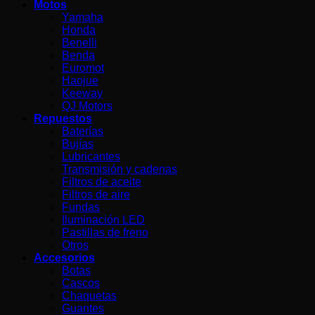
Motos
Yamaha
Honda
Benelli
Benda
Euromot
Haojue
Keeway
QJ Motors
Repuestos
Baterías
Bujías
Lubricantes
Transmisión y cadenas
Filtros de aceite
Filtros de aire
Fundas
Iluminación LED
Pastillas de freno
Otros
Accesorios
Botas
Cascos
Chaquetas
Guantes