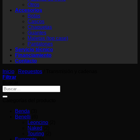
Otros
Accesorios
Botas
Cascos
Chaquetas
Guantes
Maletas (top case)
Pantalones
Servicio técnico
Financiamiento
Contacto
Inicio
/
Repuestos
/
Transmisión y cadenas
Filtrar
Buscar
Buscar
por:
Categorías del producto
Benda
(3)
Benelli
(6)
Leoncino
(2)
Naked
(2)
Touring
(2)
Euromoto
(1)