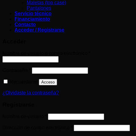
Maletas (top case)
Pantalones
Servicio técnico
Financiamiento
Contacto
Acceder / Registrarse
Acceder
Obligatorio
Nombre de usuario o correo electrónico
*
Obligatorio
Contraseña
*
Recuérdame
Acceso
¿Olvidaste la contraseña?
Registrarse
Obligatorio
Nombre de usuario
*
Obligatorio
Dirección de correo electrónico
*