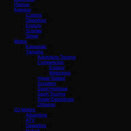
Haojue
(5)
Keeway
(9)
Custom
(3)
Deportiva
(1)
Enduro
(1)
Scooter
(1)
Street
(3)
Motos
(36)
Kawasaki
(5)
Yamaha
(31)
Adventure Touring
(1)
Competición
(14)
Enduro
(8)
Motocross
(6)
Hyper Naked
(4)
Scooters
(3)
Sport Heritage
(1)
Sport Touring
(1)
Super Deportivas
(4)
Urbanas
(3)
QJ Motors
(8)
Adventure
(3)
ATV
(1)
Deportiva
(2)
Naked
(1)