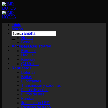
Saltar
al
contenido
Inicio
Motos
Buscar
Yamaha
por:
Honda
Benelli
Acceder / Registrarse
Benda
Euromot
Haojue
Keeway
QJ Motors
Repuestos
Baterías
Bujías
Lubricantes
Transmisión y cadenas
Filtros de aceite
Filtros de aire
Fundas
Iluminación LED
Pastillas de freno